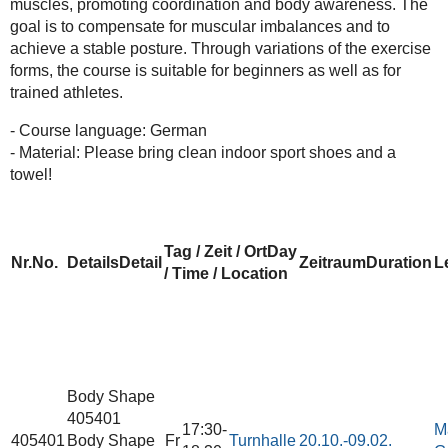
muscles, promoting coordination and body awareness. The
goal is to compensate for muscular imbalances and to
achieve a stable posture. Through variations of the exercise
forms, the course is suitable for beginners as well as for
trained athletes.
- Course language: German
- Material: Please bring clean indoor sport shoes and a
towel!
Tag / Zeit / Ort
Day
Nr.
No.
Details
Detail
Zeitraum
Duration
L
/ Time / Location
Body Shape
405401
17:30-
M
405401
Body Shape
Fr
Turnhalle
20.10.-
09.02.